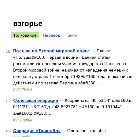
взгорье
Толкование
Перевод
Книги
Польша во Второй мировой войне
— Плакат
111
«Польша&#160; Первая в войне» Данная статья
рассматривает аспекты участия государства Польша во
Второй мировой войне, начиная от нападения немецких
сил на эту страну 1 сентября 1939&#160;года, и оканчивая
действиями по взятию Берлина в&#8230; …
Википедия
Фалезская операция
— Координаты: 48°53′34″ с.&#160;ш.
112
0°11′31″ з.&#160;д. / 48.892778° с.&#160;ш. 0.191944°
з.&#160;д.&#160; …
Википедия
Операция «Трактэбл»
— Operation Tractable …
113