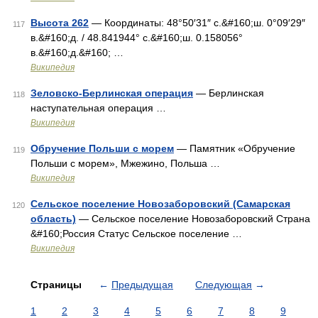
Высота 262
— Координаты: 48°50′31″ с.&#160;ш. 0°09′29″
117
в.&#160;д. / 48.841944° с.&#160;ш. 0.158056°
в.&#160;д.&#160; …
Википедия
Зеловско-Берлинская операция
— Берлинская
118
наступательная операция …
Википедия
Обручение Польши с морем
— Памятник «Обручение
119
Польши с морем», Мжежино, Польша …
Википедия
Сельское поселение Новозаборовский (Самарская
120
область)
— Сельское поселение Новозаборовский Страна
&#160;Россия Статус Сельское поселение …
Википедия
Страницы
←
Предыдущая
Следующая
→
1
2
3
4
5
6
7
8
9