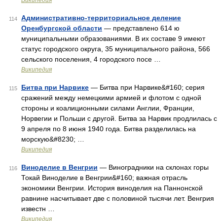
Википедия
Административно-территориальное деление
114
Оренбургской области
— представлено 614 ю
муниципальными образованиями. В их составе 9 имеют
статус городского округа, 35 муниципального района, 566
сельского поселения, 4 городского посе …
Википедия
Битва при Нарвике
— Битва при Нарвике&#160; серия
115
сражений между немецкими армией и флотом с одной
стороны и коалиционными силами Англии, Франции,
Норвегии и Польши с другой. Битва за Нарвик продлилась с
9 апреля по 8 июня 1940 года. Битва разделилась на
морскую&#8230; …
Википедия
Виноделие в Венгрии
— Виноградники на склонах горы
116
Токай Виноделие в Венгрии&#160; важная отрасль
экономики Венгрии. История виноделия на Паннонской
равнине насчитывает две с половиной тысячи лет. Венгрия
известн …
Википедия